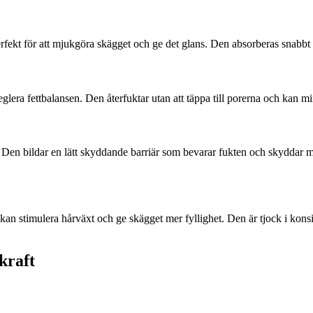
erfekt för att mjukgöra skägget och ge det glans. Den absorberas snabbt u
reglera fettbalansen. Den återfuktar utan att täppa till porerna och kan m
. Den bildar en lätt skyddande barriär som bevarar fukten och skyddar 
n kan stimulera hårväxt och ge skägget mer fyllighet. Den är tjock i ko
kraft