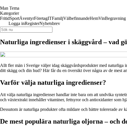
Man Tema
Kategorier
Fritid
Sport
Äventyr
Företag
IT
Familj
Välbefinnande
Hem
Vin
Begravning
Logga in
Register
Nyhetsbrev
Naturliga ingredienser i skäggvård – vad gö
Allt fler män i Sverige väljer idag skäggvårdsprodukter med naturliga i
ditt skägg och din hud? Här får du en översikt över några av de mest anv
Varför välja naturliga ingredienser?
Att välja naturliga ingredienser handlar inte bara om att undvika synte
och växtextrakt innehåller vitaminer, fettsyror och antioxidanter som hjä
Dessutom är naturliga produkter ofta mildare och bättre tolererade av kän
De mest populära naturliga oljorna – och d