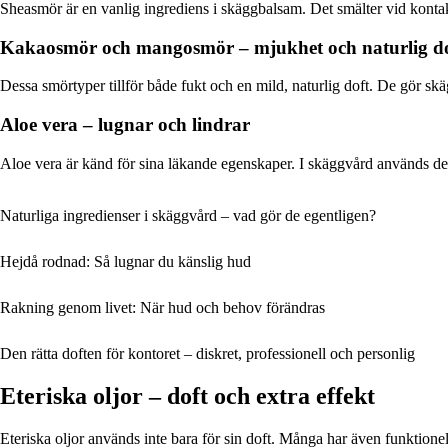
Sheasmör är en vanlig ingrediens i skäggbalsam. Det smälter vid konta
Kakaosmör och mangosmör – mjukhet och naturlig do
Dessa smörtyper tillför både fukt och en mild, naturlig doft. De gör skäg
Aloe vera – lugnar och lindrar
Aloe vera är känd för sina läkande egenskaper. I skäggvård används den
Naturliga ingredienser i skäggvård – vad gör de egentligen?
Hejdå rodnad: Så lugnar du känslig hud
Rakning genom livet: När hud och behov förändras
Den rätta doften för kontoret – diskret, professionell och personlig
Eteriska oljor – doft och extra effekt
Eteriska oljor används inte bara för sin doft. Många har även funktione