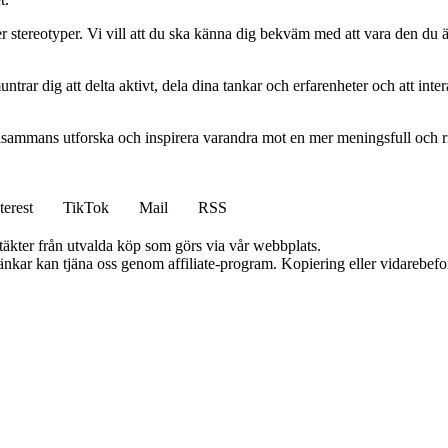
 stereotyper. Vi vill att du ska känna dig bekväm med att vara den du är
ar dig att delta aktivt, dela dina tankar och erfarenheter och att int
 tillsammans utforska och inspirera varandra mot en mer meningsfull och 
terest
TikTok
Mail
RSS
ntäkter från utvalda köp som görs via vår webbplats.
 länkar kan tjäna oss genom affiliate-program. Kopiering eller vidarebefor