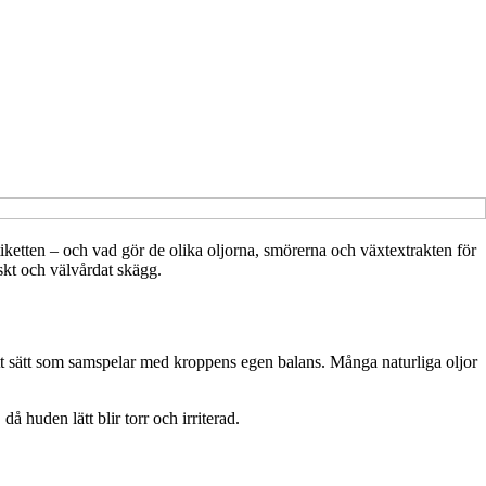
tiketten – och vad gör de olika oljorna, smörerna och växtextrakten för
iskt och välvårdat skägg.
 ett sätt som samspelar med kroppens egen balans. Många naturliga oljor
å huden lätt blir torr och irriterad.