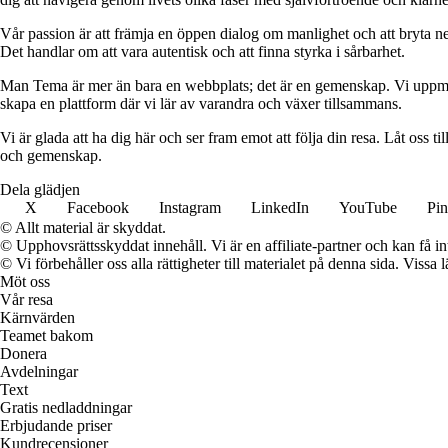
Vår passion är att främja en öppen dialog om manlighet och att bryta ner
Det handlar om att vara autentisk och att finna styrka i sårbarhet.
Man Tema är mer än bara en webbplats; det är en gemenskap. Vi uppmuntr
skapa en plattform där vi lär av varandra och växer tillsammans.
Vi är glada att ha dig här och ser fram emot att följa din resa. Låt oss
och gemenskap.
Dela glädjen
X
Facebook
Instagram
LinkedIn
YouTube
Pin
© Allt material är skyddat.
© Upphovsrättsskyddat innehåll. Vi är en affiliate-partner och kan få i
© Vi förbehåller oss alla rättigheter till materialet på denna sida. Vissa
Möt oss
Vår resa
Kärnvärden
Teamet bakom
Donera
Avdelningar
Text
Gratis nedladdningar
Erbjudande priser
Kundrecensioner