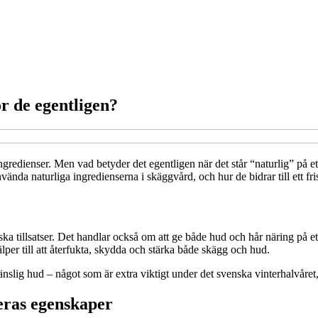
r de egentligen?
ngredienser. Men vad betyder det egentligen när det står “naturlig” på e
ända naturliga ingredienserna i skäggvård, och hur de bidrar till ett fr
tiska tillsatser. Det handlar också om att ge både hud och hår näring på
lper till att återfukta, skydda och stärka både skägg och hud.
slig hud – något som är extra viktigt under det svenska vinterhalvåret, d
eras egenskaper