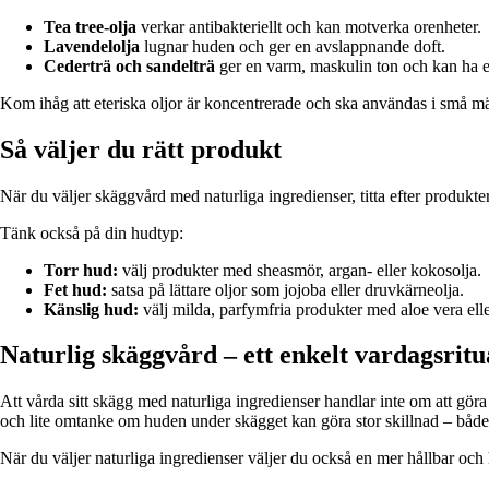
Tea tree-olja
verkar antibakteriellt och kan motverka orenheter.
Lavendelolja
lugnar huden och ger en avslappnande doft.
Cederträ och sandelträ
ger en varm, maskulin ton och kan ha en 
Kom ihåg att eteriska oljor är koncentrerade och ska användas i små mä
Så väljer du rätt produkt
När du väljer skäggvård med naturliga ingredienser, titta efter produkte
Tänk också på din hudtyp:
Torr hud:
välj produkter med sheasmör, argan- eller kokosolja.
Fet hud:
satsa på lättare oljor som jojoba eller druvkärneolja.
Känslig hud:
välj milda, parfymfria produkter med aloe vera elle
Naturlig skäggvård – ett enkelt vardagsritu
Att vårda sitt skägg med naturliga ingredienser handlar inte om att gö
och lite omtanke om huden under skägget kan göra stor skillnad – både 
När du väljer naturliga ingredienser väljer du också en mer hållbar och 