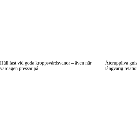
Håll fast vid goda kroppsvårdsvanor – även när
Återuppliva gnist
vardagen pressar på
långvarig relatio