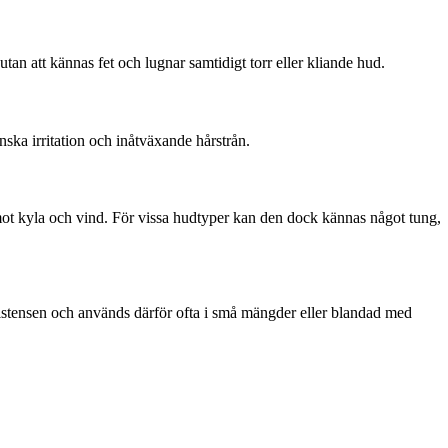
tan att kännas fet och lugnar samtidigt torr eller kliande hud.
inska irritation och inåtväxande hårstrån.
mot kyla och vind. För vissa hudtyper kan den dock kännas något tung,
nsistensen och används därför ofta i små mängder eller blandad med