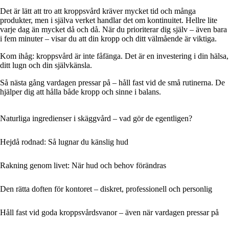
Det är lätt att tro att kroppsvård kräver mycket tid och många
produkter, men i själva verket handlar det om kontinuitet. Hellre lite
varje dag än mycket då och då. När du prioriterar dig själv – även bara
i fem minuter – visar du att din kropp och ditt välmående är viktiga.
Kom ihåg: kroppsvård är inte fåfänga. Det är en investering i din hälsa,
ditt lugn och din självkänsla.
Så nästa gång vardagen pressar på – håll fast vid de små rutinerna. De
hjälper dig att hålla både kropp och sinne i balans.
Naturliga ingredienser i skäggvård – vad gör de egentligen?
Hejdå rodnad: Så lugnar du känslig hud
Rakning genom livet: När hud och behov förändras
Den rätta doften för kontoret – diskret, professionell och personlig
Håll fast vid goda kroppsvårdsvanor – även när vardagen pressar på