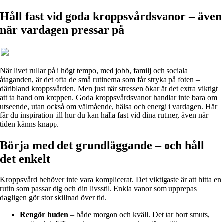
Håll fast vid goda kroppsvårdsvanor – även
när vardagen pressar på
När livet rullar på i högt tempo, med jobb, familj och sociala
åtaganden, är det ofta de små rutinerna som får stryka på foten –
däribland kroppsvården. Men just när stressen ökar är det extra viktigt
att ta hand om kroppen. Goda kroppsvårdsvanor handlar inte bara om
utseende, utan också om välmående, hälsa och energi i vardagen. Här
får du inspiration till hur du kan hålla fast vid dina rutiner, även när
tiden känns knapp.
Börja med det grundläggande – och håll
det enkelt
Kroppsvård behöver inte vara komplicerat. Det viktigaste är att hitta en
rutin som passar dig och din livsstil. Enkla vanor som upprepas
dagligen gör stor skillnad över tid.
Rengör huden
– både morgon och kväll. Det tar bort smuts,