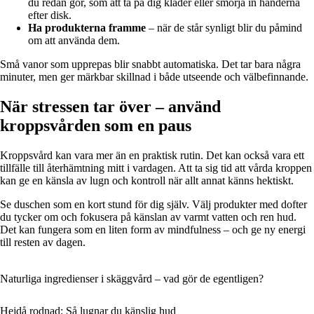
du redan gör, som att ta på dig kläder eller smörja in händerna
efter disk.
Ha produkterna framme
– när de står synligt blir du påmind
om att använda dem.
Små vanor som upprepas blir snabbt automatiska. Det tar bara några
minuter, men ger märkbar skillnad i både utseende och välbefinnande.
När stressen tar över – använd
kroppsvården som en paus
Kroppsvård kan vara mer än en praktisk rutin. Det kan också vara ett
tillfälle till återhämtning mitt i vardagen. Att ta sig tid att vårda kroppen
kan ge en känsla av lugn och kontroll när allt annat känns hektiskt.
Se duschen som en kort stund för dig själv. Välj produkter med dofter
du tycker om och fokusera på känslan av varmt vatten och ren hud.
Det kan fungera som en liten form av mindfulness – och ge ny energi
till resten av dagen.
Naturliga ingredienser i skäggvård – vad gör de egentligen?
Hejdå rodnad: Så lugnar du känslig hud