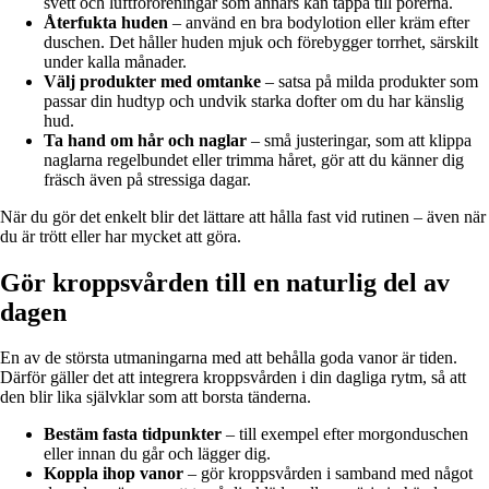
svett och luftföroreningar som annars kan täppa till porerna.
Återfukta huden
– använd en bra bodylotion eller kräm efter
duschen. Det håller huden mjuk och förebygger torrhet, särskilt
under kalla månader.
Välj produkter med omtanke
– satsa på milda produkter som
passar din hudtyp och undvik starka dofter om du har känslig
hud.
Ta hand om hår och naglar
– små justeringar, som att klippa
naglarna regelbundet eller trimma håret, gör att du känner dig
fräsch även på stressiga dagar.
När du gör det enkelt blir det lättare att hålla fast vid rutinen – även när
du är trött eller har mycket att göra.
Gör kroppsvården till en naturlig del av
dagen
En av de största utmaningarna med att behålla goda vanor är tiden.
Därför gäller det att integrera kroppsvården i din dagliga rytm, så att
den blir lika självklar som att borsta tänderna.
Bestäm fasta tidpunkter
– till exempel efter morgonduschen
eller innan du går och lägger dig.
Koppla ihop vanor
– gör kroppsvården i samband med något