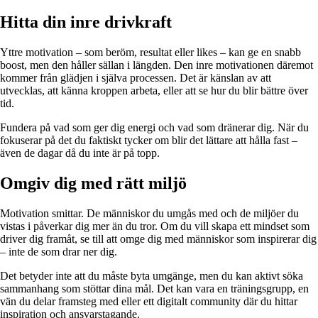
Hitta din inre drivkraft
Yttre motivation – som beröm, resultat eller likes – kan ge en snabb
boost, men den håller sällan i längden. Den inre motivationen däremot
kommer från glädjen i själva processen. Det är känslan av att
utvecklas, att känna kroppen arbeta, eller att se hur du blir bättre över
tid.
Fundera på vad som ger dig energi och vad som dränerar dig. När du
fokuserar på det du faktiskt tycker om blir det lättare att hålla fast –
även de dagar då du inte är på topp.
Omgiv dig med rätt miljö
Motivation smittar. De människor du umgås med och de miljöer du
vistas i påverkar dig mer än du tror. Om du vill skapa ett mindset som
driver dig framåt, se till att omge dig med människor som inspirerar dig
– inte de som drar ner dig.
Det betyder inte att du måste byta umgänge, men du kan aktivt söka
sammanhang som stöttar dina mål. Det kan vara en träningsgrupp, en
vän du delar framsteg med eller ett digitalt community där du hittar
inspiration och ansvarstagande.