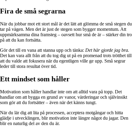
Fira de små segrarna
När du jobbar mot ett stort mål är det lätt att glömma de små stegen du
tar på vägen. Men det är just de stegen som bygger momentum. Att
uppmärksamma dina framsteg – oavsett hur små de är – stärker din tro
på att du kan fortsätta.
Gör det till en vana att stanna upp och tänka:
Det här gjorde jag bra.
Det kan vara allt från att du tog dig ut på en promenad trots trötthet till
att du valde att fokusera när du egentligen ville ge upp. Små segrar
leder till stora resultat över tid.
Ett mindset som håller
Motivation som håller handlar inte om att alltid vara på topp. Det
handlar om att bygga en grund av vanor, värderingar och självinsikt
som gör att du fortsätter – även när det känns tungt.
När du lär dig att lita på processen, acceptera motgångar och hitta
glädje i utvecklingen, blir motivation inte längre något du jagar. Den
blir en naturlig del av den du är.