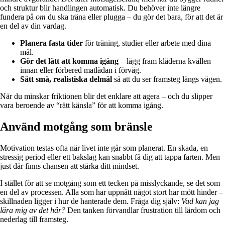
och struktur blir handlingen automatisk. Du behöver inte längre
fundera på
om
du ska träna eller plugga – du gör det bara, för att det är
en del av din vardag.
Planera fasta tider
för träning, studier eller arbete med dina
mål.
Gör det lätt att komma igång
– lägg fram kläderna kvällen
innan eller förbered matlådan i förväg.
Sätt små, realistiska delmål
så att du ser framsteg längs vägen.
När du minskar friktionen blir det enklare att agera – och du slipper
vara beroende av “rätt känsla” för att komma igång.
Använd motgång som bränsle
Motivation testas ofta när livet inte går som planerat. En skada, en
stressig period eller ett bakslag kan snabbt få dig att tappa farten. Men
just där finns chansen att stärka ditt mindset.
I stället för att se motgång som ett tecken på misslyckande, se det som
en del av processen. Alla som har uppnått något stort har mött hinder –
skillnaden ligger i hur de hanterade dem. Fråga dig själv:
Vad kan jag
lära mig av det här?
Den tanken förvandlar frustration till lärdom och
nederlag till framsteg.