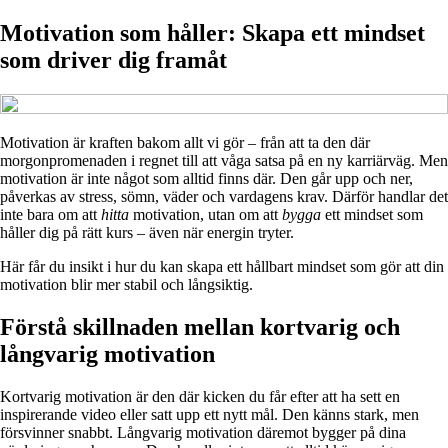
Motivation som håller: Skapa ett mindset
som driver dig framåt
Motivation är kraften bakom allt vi gör – från att ta den där
morgonpromenaden i regnet till att våga satsa på en ny karriärväg. Men
motivation är inte något som alltid finns där. Den går upp och ner,
påverkas av stress, sömn, väder och vardagens krav. Därför handlar det
inte bara om att
hitta
motivation, utan om att
bygga
ett mindset som
håller dig på rätt kurs – även när energin tryter.
Här får du insikt i hur du kan skapa ett hållbart mindset som gör att din
motivation blir mer stabil och långsiktig.
Förstå skillnaden mellan kortvarig och
långvarig motivation
Kortvarig motivation är den där kicken du får efter att ha sett en
inspirerande video eller satt upp ett nytt mål. Den känns stark, men
försvinner snabbt. Långvarig motivation däremot bygger på dina