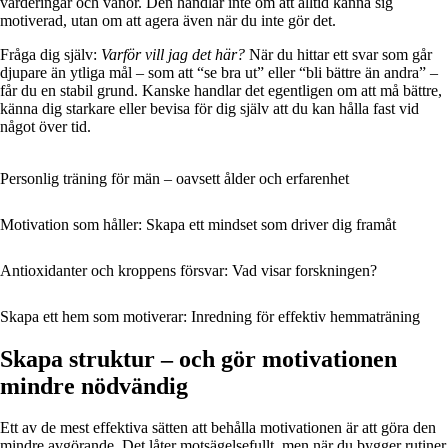
värderingar och vanor. Den handlar inte om att alltid känna sig
motiverad, utan om att agera även när du inte gör det.
Fråga dig själv:
Varför vill jag det här?
När du hittar ett svar som går
djupare än ytliga mål – som att “se bra ut” eller “bli bättre än andra” –
får du en stabil grund. Kanske handlar det egentligen om att må bättre,
känna dig starkare eller bevisa för dig själv att du kan hålla fast vid
något över tid.
Personlig träning för män – oavsett ålder och erfarenhet
Motivation som håller: Skapa ett mindset som driver dig framåt
Antioxidanter och kroppens försvar: Vad visar forskningen?
Skapa ett hem som motiverar: Inredning för effektiv hemmaträning
Skapa struktur – och gör motivationen
mindre nödvändig
Ett av de mest effektiva sätten att behålla motivationen är att göra den
mindre avgörande. Det låter motsägelsefullt, men när du bygger rutiner