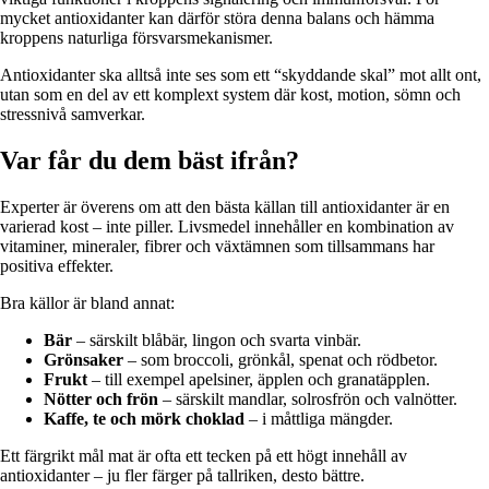
mycket antioxidanter kan därför störa denna balans och hämma
kroppens naturliga försvarsmekanismer.
Antioxidanter ska alltså inte ses som ett “skyddande skal” mot allt ont,
utan som en del av ett komplext system där kost, motion, sömn och
stressnivå samverkar.
Var får du dem bäst ifrån?
Experter är överens om att den bästa källan till antioxidanter är en
varierad kost – inte piller. Livsmedel innehåller en kombination av
vitaminer, mineraler, fibrer och växtämnen som tillsammans har
positiva effekter.
Bra källor är bland annat:
Bär
– särskilt blåbär, lingon och svarta vinbär.
Grönsaker
– som broccoli, grönkål, spenat och rödbetor.
Frukt
– till exempel apelsiner, äpplen och granatäpplen.
Nötter och frön
– särskilt mandlar, solrosfrön och valnötter.
Kaffe, te och mörk choklad
– i måttliga mängder.
Ett färgrikt mål mat är ofta ett tecken på ett högt innehåll av
antioxidanter – ju fler färger på tallriken, desto bättre.