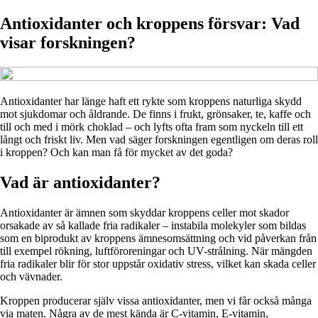
Antioxidanter och kroppens försvar: Vad
visar forskningen?
Antioxidanter har länge haft ett rykte som kroppens naturliga skydd
mot sjukdomar och åldrande. De finns i frukt, grönsaker, te, kaffe och
till och med i mörk choklad – och lyfts ofta fram som nyckeln till ett
långt och friskt liv. Men vad säger forskningen egentligen om deras roll
i kroppen? Och kan man få för mycket av det goda?
Vad är antioxidanter?
Antioxidanter är ämnen som skyddar kroppens celler mot skador
orsakade av så kallade fria radikaler – instabila molekyler som bildas
som en biprodukt av kroppens ämnesomsättning och vid påverkan från
till exempel rökning, luftföroreningar och UV-strålning. När mängden
fria radikaler blir för stor uppstår oxidativ stress, vilket kan skada celler
och vävnader.
Kroppen producerar själv vissa antioxidanter, men vi får också många
via maten. Några av de mest kända är C-vitamin, E-vitamin,