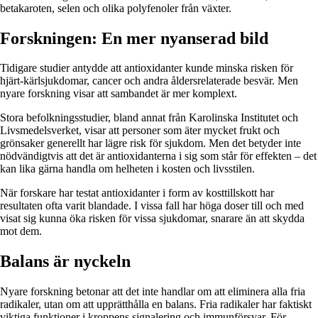
betakaroten, selen och olika polyfenoler från växter.
Forskningen: En mer nyanserad bild
Tidigare studier antydde att antioxidanter kunde minska risken för
hjärt-kärlsjukdomar, cancer och andra åldersrelaterade besvär. Men
nyare forskning visar att sambandet är mer komplext.
Stora befolkningsstudier, bland annat från Karolinska Institutet och
Livsmedelsverket, visar att personer som äter mycket frukt och
grönsaker generellt har lägre risk för sjukdom. Men det betyder inte
nödvändigtvis att det är antioxidanterna i sig som står för effekten – det
kan lika gärna handla om helheten i kosten och livsstilen.
När forskare har testat antioxidanter i form av kosttillskott har
resultaten ofta varit blandade. I vissa fall har höga doser till och med
visat sig kunna öka risken för vissa sjukdomar, snarare än att skydda
mot dem.
Balans är nyckeln
Nyare forskning betonar att det inte handlar om att eliminera alla fria
radikaler, utan om att upprätthålla en balans. Fria radikaler har faktiskt
viktiga funktioner i kroppens signalering och immunförsvar. För