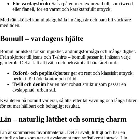
För vardagsbruk:
Satsa på en mer texturerad ull, som tweed
eller flanell, för ett varmt och karaktärsfullt uttryck.
Med rätt skötsel kan ullplagg hålla i många år och bara bli vackrare
med tiden.
Bomull – vardagens hjälte
Bomull är älskat för sin mjukhet, andningsförmåga och mångsidighet.
Från skjortor till jeans och T-shirts – bomull passar in i nästan varje
garderob. Det är lätt att tvätta och bekvämt att bära året runt.
Oxford- och poplinskjortor
ger ett rent och klassiskt uttryck,
perfekt för både kontor och fritid.
Twill och denim
har en mer robust struktur som passar en
avslappnad, urban stil.
Kvaliteten på bomull varierar, så titta efter tät vävning och långa fibrer
för ett mer hållbart och behagligt resultat.
Lin – naturlig lätthet och somrig charm
Lin är sommarens favoritmaterial. Det är svalt, luftigt och har en
naturlig glans som ger ett avslappnat men sofistikerat intryck. Lin