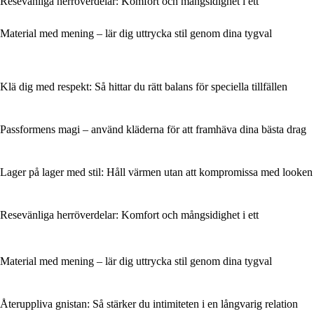
Resevänliga herröverdelar: Komfort och mångsidighet i ett
Material med mening – lär dig uttrycka stil genom dina tygval
Klä dig med respekt: Så hittar du rätt balans för speciella tillfällen
Passformens magi – använd kläderna för att framhäva dina bästa drag
Lager på lager med stil: Håll värmen utan att kompromissa med looken
Resevänliga herröverdelar: Komfort och mångsidighet i ett
Material med mening – lär dig uttrycka stil genom dina tygval
Återuppliva gnistan: Så stärker du intimiteten i en långvarig relation