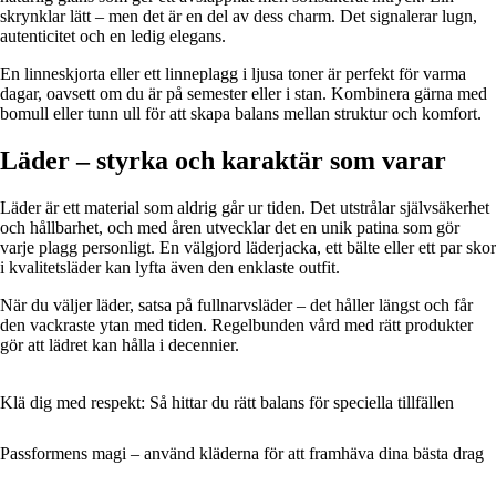
skrynklar lätt – men det är en del av dess charm. Det signalerar lugn,
autenticitet och en ledig elegans.
En linneskjorta eller ett linneplagg i ljusa toner är perfekt för varma
dagar, oavsett om du är på semester eller i stan. Kombinera gärna med
bomull eller tunn ull för att skapa balans mellan struktur och komfort.
Läder – styrka och karaktär som varar
Läder är ett material som aldrig går ur tiden. Det utstrålar självsäkerhet
och hållbarhet, och med åren utvecklar det en unik patina som gör
varje plagg personligt. En välgjord läderjacka, ett bälte eller ett par skor
i kvalitetsläder kan lyfta även den enklaste outfit.
När du väljer läder, satsa på fullnarvsläder – det håller längst och får
den vackraste ytan med tiden. Regelbunden vård med rätt produkter
gör att lädret kan hålla i decennier.
Klä dig med respekt: Så hittar du rätt balans för speciella tillfällen
Passformens magi – använd kläderna för att framhäva dina bästa drag