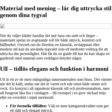
Material med mening – lär dig uttrycka stil
genom dina tygval
När du väljer kläder handlar det inte bara om snitt och färger –
materialet spelar en avgörande roll för både uttryck, komfort och
hållbarhet. Oavsett om du föredrar en klassisk, avslappnad eller
modern stil kan du använda tygvalet som ett medvetet verktyg för att
uttrycka din personlighet. Här får du en guide till hur du kan skapa en
garderob med material som verkligen betyder något.
Ull – tidlös elegans och funktion i harmoni
Ull är ett av de mest mångsidiga naturmaterialen som finns. Det värmer
när det är kallt, andas när det är varmt och står emot både smuts och
veck. En kostym i ull signalerar klassisk stil och professionalism, men
ull fungerar lika bra i vardagen – till exempel i en grov stickad tröja
eller en overshirt i mjuk merinoull.
För formella tillfällen:
Välj en tunn kamgarnskvalitet som ger
ett slätt och elegant intryck.