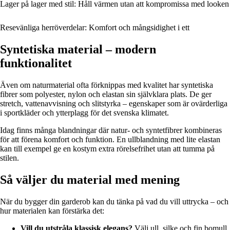
Lager på lager med stil: Håll värmen utan att kompromissa med looken
Resevänliga herröverdelar: Komfort och mångsidighet i ett
Syntetiska material – modern
funktionalitet
Även om naturmaterial ofta förknippas med kvalitet har syntetiska
fibrer som polyester, nylon och elastan sin självklara plats. De ger
stretch, vattenavvisning och slitstyrka – egenskaper som är ovärderliga
i sportkläder och ytterplagg för det svenska klimatet.
Idag finns många blandningar där natur- och syntetfibrer kombineras
för att förena komfort och funktion. En ullblandning med lite elastan
kan till exempel ge en kostym extra rörelsefrihet utan att tumma på
stilen.
Så väljer du material med mening
När du bygger din garderob kan du tänka på vad du vill uttrycka – och
hur materialen kan förstärka det:
Vill du utstråla klassisk elegans?
Välj ull, silke och fin bomull.