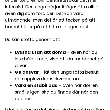
Under tonåren blir identitetssökandet mer
intensivt. Den unga börjar ifrågasätta allt –
även dig som förälder. Det kan vara
utmanande, men det är ett tecken på att
barnet håller på att hitta sin egen röst.
Du kan stötta genom att:
Lyssna utan att döma
– även när du
inte håller med, visa att du tar barnet på
allvar.
Ge ansvar
– låt den unga fatta beslut
och uppleva konsekvenserna.
Vara en stabil bas
– även när dörren
smälls igen, ska du finnas där när den
öppnas.
I den här fasen definierar sig barnet i relation